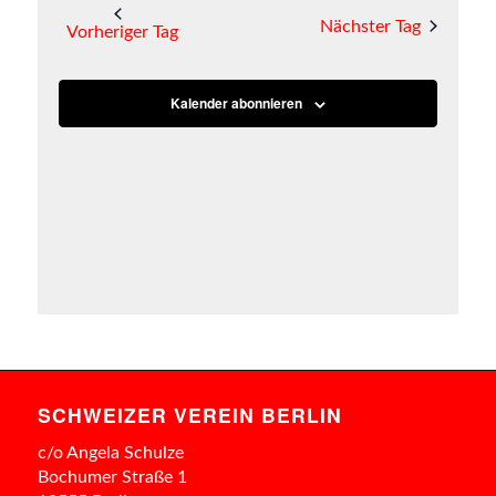
und
wählen.
oder
Nächster Tag
Notwendig
Ansichten
Vorheriger Tag
Google
Diese
Navigatio
Maps
Cookies sind
essenziell für
auf
Kalender abonnieren
den Betrieb
unserer
der Seite.
Website.
Webdienste
Bitte beachten
Sie, dass bei
einer
Ablehnung
womöglich
nicht mehr alle
Funktionalitäten
der Seite zur
Verfügung
SCHWEIZER VEREIN BERLIN
stehen.
c/o Angela Schulze
Bochumer Straße 1