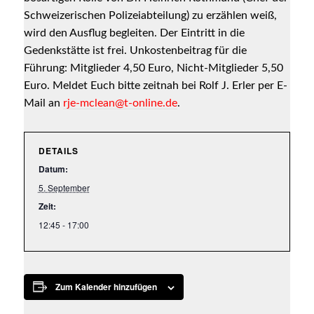
oder
Schweizerischen Polizeiabteilung) zu erzählen weiß,
Notwendig
Google
Diese
wird den Ausflug begleiten. Der Eintritt in die
Maps
Cookies sind
Gedenkstätte ist frei. Unkostenbeitrag für die
essenziell für
auf
Führung: Mitglieder 4,50 Euro, Nicht-Mitglieder 5,50
den Betrieb
unserer
der Seite.
Euro. Meldet Euch bitte zeitnah bei Rolf J. Erler per E-
Website.
Mail an
rje-mclean@t-online.de
.
Webdienste
Bitte beachten
DETAILS
Sie, dass bei
Datum:
einer
Ablehnung
5. September
womöglich
Zeit:
nicht mehr alle
12:45 - 17:00
Funktionalitäten
der Seite zur
Verfügung
stehen.
Zum Kalender hinzufügen