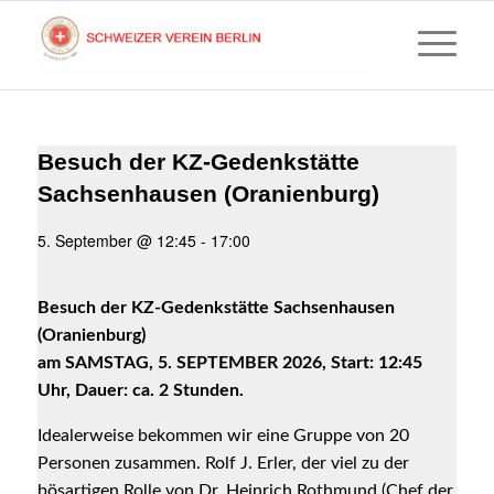
Besuch der KZ-Gedenkstätte
Sachsenhausen (Oranienburg)
5. September @ 12:45
-
17:00
Wir
nutzen
Cookies
Besuch der KZ-Gedenkstätte Sachsenhausen
und
(Oranienburg)
Web-
am SAMSTAG, 5. SEPTEMBER 2026, Start: 12:45
Uhr, Dauer: ca. 2 Stunden.
Dienste,
wie
Idealerweise bekommen wir eine Gruppe von 20
Google
Personen zusammen. Rolf J. Erler, der viel zu der
Fonts
bösartigen Rolle von Dr. Heinrich Rothmund (Chef der