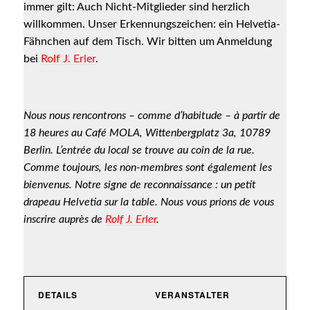
immer gilt: Auch Nicht-Mitglieder sind herzlich
oder
Notwendig
willkommen. Unser Erkennungszeichen: ein Helvetia-
Google
Diese
Fähnchen auf dem Tisch. Wir bitten um Anmeldung
Maps
Cookies sind
essenziell für
bei
Rolf J. Erler
.
auf
den Betrieb
unserer
der Seite.
Website.
Nous nous rencontrons – comme d’habitude – à partir de
Webdienste
18 heures au Café MOLA, Wittenbergplatz 3a, 10789
Bitte beachten
Berlin. L’entrée du local se trouve au coin de la rue.
Sie, dass bei
Comme toujours, les non-membres sont également les
einer
Ablehnung
bienvenus. Notre signe de reconnaissance : un petit
womöglich
drapeau Helvetia sur la table. Nous vous prions de vous
nicht mehr alle
inscrire auprès de
Rolf J. Erler
.
Funktionalitäten
der Seite zur
Verfügung
stehen.
DETAILS
VERANSTALTER