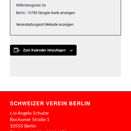
Wittenbergplatz 3a
entscheiden,
Berlin
,
10789
Google Karte anzeigen
ob
Sie
Veranstaltungsort-Website anzeigen
die
Cookies
und
Zum Kalender hinzufügen
Web-
Dienste
zulassen
möchten.
SCHWEIZER VEREIN BERLIN
c/o Angela Schulze
Bochumer Straße 1
10555 Berlin