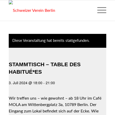
Diese Veranstaltung hat bereits stattgefunden.
Wir
STAMMTISCH – TABLE DES
nutzen
HABITUÉ*ES
Cookies
und
3. Juli 2024 @ 18:00
-
21:00
Web-
Dienste,
wie
Wir treffen uns – wie gewohnt – ab 18 Uhr im Café
Google
MOLA am Wittenbergplatz 3a, 10789 Berlin. Der
Fonts
Eingang zum Lokal befindet sich auf der Ecke.
Wie