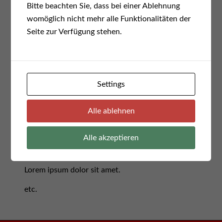
Veranstaltung 3
Bitte beachten Sie, dass bei einer Ablehnung
Lorem ipsum dolor sit amet, consetetur
womöglich nicht mehr alle Funktionalitäten der
sadipscing elitr, sed diam nonumy eirmod tempor
Seite zur Verfügung stehen.
invidunt ut labore et dolore magna aliquyam erat,
sed diam voluptua. At vero eos et accusam et
justo duo dolores et ea rebum. Stet clita kasd
gubergren, no sea takimata sanctus est Lorem
Settings
ipsum dolor sit amet. Lorem ipsum dolor sit amet,
consetetur sadipscing elitr, sed diam nonumy
Alle ablehnen
eirmod tempor invidunt ut labore et dolore magna
aliquyam erat, sed diam voluptua. At vero eos et
Alle akzeptieren
accusam et justo duo dolores et ea rebum. Stet
clita kasd gubergren, no sea takimata sanctus est
Lorem ipsum dolor sit amet.
etc.