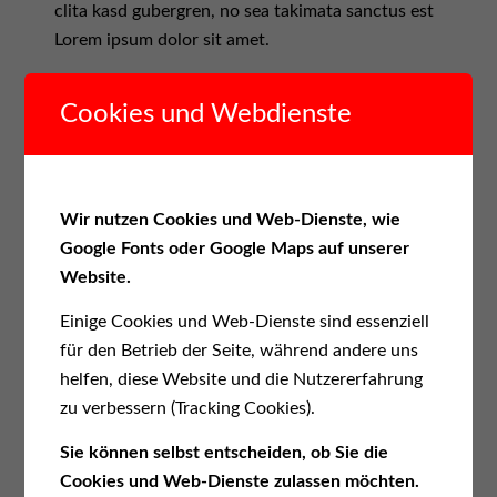
clita kasd gubergren, no sea takimata sanctus est
Lorem ipsum dolor sit amet.
Veranstaltung 2
Cookies und Webdienste
Lorem ipsum dolor sit amet, consetetur
sadipscing elitr, sed diam nonumy eirmod tempor
invidunt ut labore et dolore magna aliquyam erat,
sed diam voluptua. At vero eos et accusam et
Wir nutzen Cookies und Web-Dienste, wie
justo duo dolores et ea rebum. Stet clita kasd
Google Fonts oder Google Maps auf unserer
gubergren, no sea takimata sanctus est Lorem
Website.
ipsum dolor sit amet. Lorem ipsum dolor sit amet,
consetetur sadipscing elitr, sed diam nonumy
Einige Cookies und Web-Dienste sind essenziell
eirmod tempor invidunt ut labore et dolore magna
für den Betrieb der Seite, während andere uns
aliquyam erat, sed diam voluptua. At vero eos et
helfen, diese Website und die Nutzererfahrung
accusam et justo duo dolores et ea rebum. Stet
zu verbessern (Tracking Cookies).
clita kasd gubergren, no sea takimata sanctus est
Sie können selbst entscheiden, ob Sie die
Lorem ipsum dolor sit amet.
Cookies und Web-Dienste zulassen möchten.